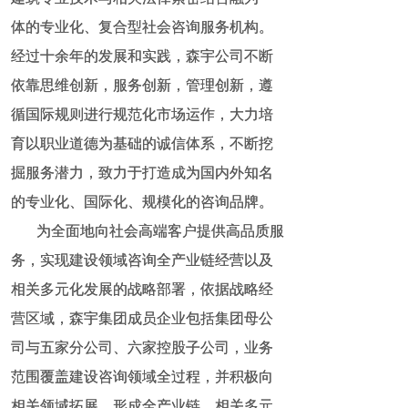
体的专业化、复合型社会咨询服务机构。
体的专业化、复合型社会咨询服务机构。
经过十余年的发展和实践，森宇公司不断
经过十余年的发展和实践，森宇公司不断
依靠思维创新，服务创新，管理创新，遵
依靠思维创新，服务创新，管理创新，遵
循国际规则进行规范化市场运作，大力培
循国际规则进行规范化市场运作，大力培
育以职业道德为基础的诚信体系，不断挖
育以职业道德为基础的诚信体系，不断挖
掘服务潜力，致力于打造成为国内外知名
掘服务潜力，致力于打造成为国内外知名
的专业化、国际化、规模化的咨询品牌。
的专业化、国际化、规模化的咨询品牌。
为全面地向社会高端客户提供高品质服
为全面地向社会高端客户提供高品质服
务，实现建设领域咨询全产业链经营以及
务，实现建设领域咨询全产业链经营以及
相关多元化发展的战略部署，依据战略经
相关多元化发展的战略部署，依据战略经
营区域，森宇集团成员企业包括集团母公
营区域，森宇集团成员企业包括集团母公
司与五家分公司、六家控股子公司，业务
司与五家分公司、六家控股子公司，业务
范围覆盖建设咨询领域全过程，并积极向
范围覆盖建设咨询领域全过程，并积极向
相关领域拓展，形成全产业链、相关多元
相关领域拓展，形成全产业链、相关多元