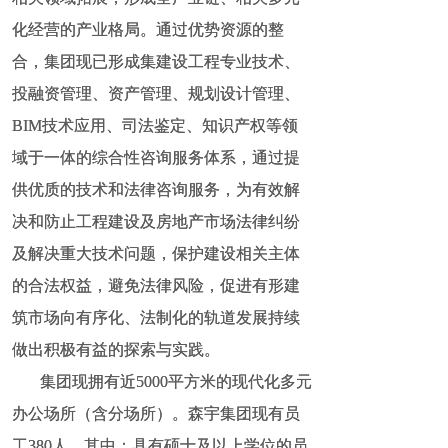
化经营的产业格局。通过优势资源的整
化经营的产业格局。通过优势资源的整
合，集团现已形成集建设工程专业技术、
合，集团现已形成集建设工程专业技术、
投融资管理、资产管理、规划设计管理、
投融资管理、资产管理、规划设计管理、
BIM技术应用、司法鉴定、知识产权等领
BIM技术应用、司法鉴定、知识产权等领
域于一体的综合性咨询服务体系，通过提
域于一体的综合性咨询服务体系，通过提
供优质的技术和法律咨询服务，为有效解
供优质的技术和法律咨询服务，为有效解
决和防止工程建设及房地产市场法律纠纷
决和防止工程建设及房地产市场法律纠纷
及解决重大技术问题，保护建设相关主体
及解决重大技术问题，保护建设相关主体
的合法权益，避免法律风险，促进有形建
的合法权益，避免法律风险，促进有形建
筑市场向有序化、法制化的轨道发展持续
筑市场向有序化、法制化的轨道发展持续
做出积极有益的探索与实践。
做出积极有益的探索与实践。
集团现拥有近5000平方米的现代化多元
集团现拥有近5000平方米的现代化多元
办公场所（含分场所）。森宇集团现有员
办公场所（含分场所）。森宇集团现有员
工380人，其中：具有硕士及以上学位的员
工380人，其中：具有硕士及以上学位的员