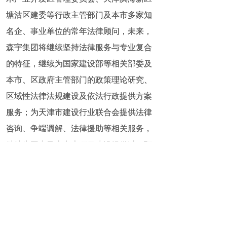
塘沽区建委等行政主管部门及本市多家知
塘沽区建委等行政主管部门及本市多家知
名企、事业单位的常年法律顾问，未来，
名企、事业单位的常年法律顾问，未来，
森宇集团将继续坚持法律服务与专业复合
森宇集团将继续坚持法律服务与专业复合
的特征，继续为国家建设部等相关部委及
的特征，继续为国家建设部等相关部委及
本市、区政府主管部门的政策理论研究、
本市、区政府主管部门的政策理论研究、
区域性法律法规建设及依法行政提供方案
区域性法律法规建设及依法行政提供方案
服务；为天津市建设行业联合会提供法律
服务；为天津市建设行业联合会提供法律
咨询、争端调解、法律援助等相关服务，
咨询、争端调解、法律援助等相关服务，
继续为国内及本市大项目建设提供过程预
继续为国内及本市大项目建设提供过程预
控及保障性服务、为国内外高端客户和社
控及保障性服务、为国内外高端客户和社
会主体提供优质服务。森宇集团始终关注
会主体提供优质服务。森宇集团始终关注
社会并肩负着社会责任，为维护社会的公
社会并肩负着社会责任，为维护社会的公
平、正义做出更大的努力。
平、正义做出更大的努力。
森宇集团始终坚持把将“人文建设”作为
森宇集团始终坚持把将“人文建设”作为