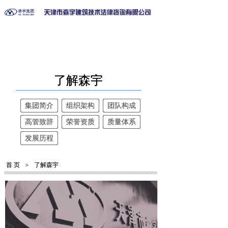
了解森宇
了解森宇
集团简介
集团简介
组织架构
组织架构
团队构成
团队构成
高管致辞
高管致辞
荣誉资质
荣誉资质
质量体系
质量体系
发展历程
发展历程
首 页
首 页
＞
＞
了解森宇
了解森宇