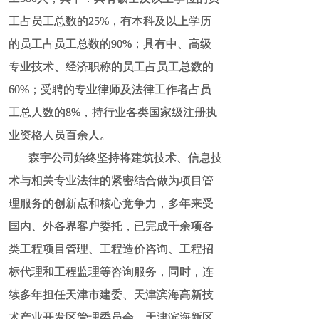
工占员工总数的25%，有本科及以上学历
工占员工总数的25%，有本科及以上学历
的员工占员工总数的90%；具有中、高级
的员工占员工总数的90%；具有中、高级
专业技术、经济职称的员工占员工总数的
专业技术、经济职称的员工占员工总数的
60%；受聘的专业律师及法律工作者占员
60%；受聘的专业律师及法律工作者占员
工总人数的8%，持行业各类国家级注册执
工总人数的8%，持行业各类国家级注册执
业资格人员百余人。
业资格人员百余人。
森宇公司始终坚持将建筑技术、信息技
森宇公司始终坚持将建筑技术、信息技
术与相关专业法律的紧密结合做为项目管
术与相关专业法律的紧密结合做为项目管
理服务的创新点和核心竞争力，多年来受
理服务的创新点和核心竞争力，多年来受
国内、外各界客户委托，已完成千余项各
国内、外各界客户委托，已完成千余项各
类工程项目管理、工程造价咨询、工程招
类工程项目管理、工程造价咨询、工程招
标代理和工程监理等咨询服务，同时，连
标代理和工程监理等咨询服务，同时，连
续多年担任天津市建委、天津滨海高新技
续多年担任天津市建委、天津滨海高新技
术产业开发区管理委员会、天津滨海新区
术产业开发区管理委员会、天津滨海新区