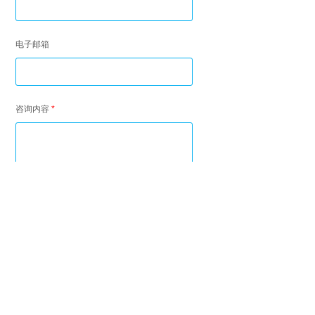
电子邮箱
咨询内容
*
提交
版权所有@2017 天津市森宇建筑技术法律咨询有限公司